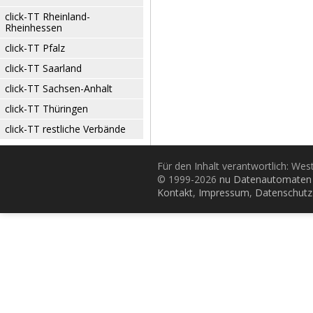
click-TT Rheinland-
Rheinhessen
click-TT Pfalz
click-TT Saarland
click-TT Sachsen-Anhalt
click-TT Thüringen
click-TT restliche Verbände
Für den Inhalt verantwortlich: Wes
© 1999-2026
nu Datenautomaten 
Kontakt
,
Impressum
,
Datenschutz