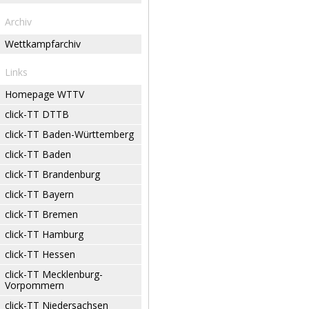
Archiv
Wettkampfarchiv
Links
Homepage WTTV
click-TT DTTB
click-TT Baden-Württemberg
click-TT Baden
click-TT Brandenburg
click-TT Bayern
click-TT Bremen
click-TT Hamburg
click-TT Hessen
click-TT Mecklenburg-
Vorpommern
click-TT Niedersachsen