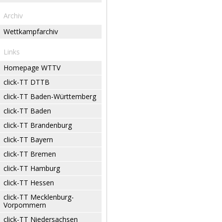
Archiv
Wettkampfarchiv
Links
Homepage WTTV
click-TT DTTB
click-TT Baden-Württemberg
click-TT Baden
click-TT Brandenburg
click-TT Bayern
click-TT Bremen
click-TT Hamburg
click-TT Hessen
click-TT Mecklenburg-
Vorpommern
click-TT Niedersachsen