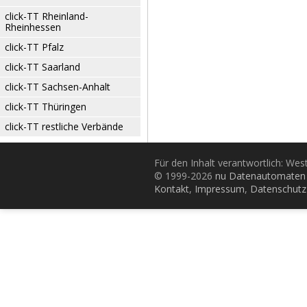
click-TT Rheinland-
Rheinhessen
click-TT Pfalz
click-TT Saarland
click-TT Sachsen-Anhalt
click-TT Thüringen
click-TT restliche Verbände
Für den Inhalt verantwortlich: Wes
© 1999-2026
nu Datenautomaten 
Kontakt
,
Impressum
,
Datenschutz