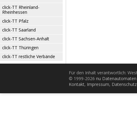
click-TT Rheinland-
Rheinhessen
click-TT Pfalz
click-TT Saarland
click-TT Sachsen-Anhalt
click-TT Thüringen
click-TT restliche Verbände
Für den Inhalt verantwortlich: Wes
© 1999-2026
nu Datenautomaten 
Kontakt
,
Impressum
,
Datenschutz