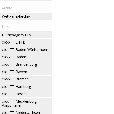
Archiv
Wettkampfarchiv
Links
Homepage WTTV
click-TT DTTB
click-TT Baden-Württemberg
click-TT Baden
click-TT Brandenburg
click-TT Bayern
click-TT Bremen
click-TT Hamburg
click-TT Hessen
click-TT Mecklenburg-
Vorpommern
click-TT Niedersachsen