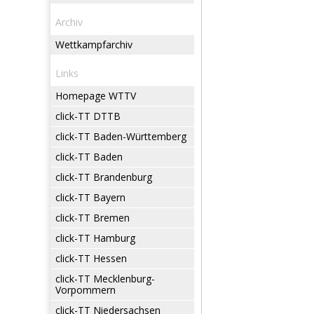
Archiv
Wettkampfarchiv
Links
Homepage WTTV
click-TT DTTB
click-TT Baden-Württemberg
click-TT Baden
click-TT Brandenburg
click-TT Bayern
click-TT Bremen
click-TT Hamburg
click-TT Hessen
click-TT Mecklenburg-
Vorpommern
click-TT Niedersachsen