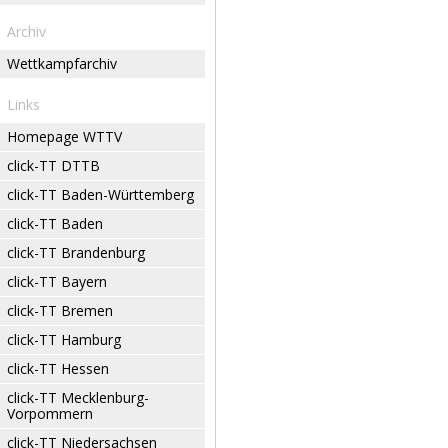
Archiv
Wettkampfarchiv
Links
Homepage WTTV
click-TT DTTB
click-TT Baden-Württemberg
click-TT Baden
click-TT Brandenburg
click-TT Bayern
click-TT Bremen
click-TT Hamburg
click-TT Hessen
click-TT Mecklenburg-
Vorpommern
click-TT Niedersachsen