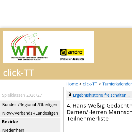
Home
>
click-TT
>
Turnierkalender
Spielklassen 2026/27
Ergebnishistorie freischalten ...
Bundes-/Regional-/Oberligen
4. Hans-Weßig-Gedächtni
Damen/Herren Mannsch
NRW-/Verbands-/Landesligen
Teilnehmerliste
Bezirke
Niederrhein