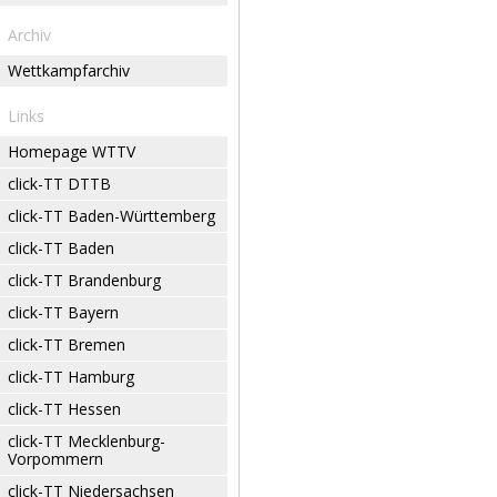
Archiv
Wettkampfarchiv
Links
Homepage WTTV
click-TT DTTB
click-TT Baden-Württemberg
click-TT Baden
click-TT Brandenburg
click-TT Bayern
click-TT Bremen
click-TT Hamburg
click-TT Hessen
click-TT Mecklenburg-
Vorpommern
click-TT Niedersachsen