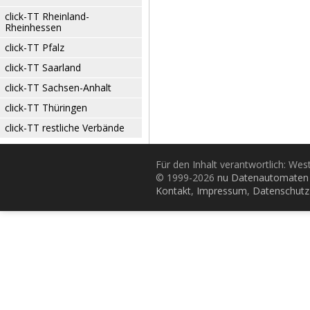
click-TT Rheinland-
Rheinhessen
click-TT Pfalz
click-TT Saarland
click-TT Sachsen-Anhalt
click-TT Thüringen
click-TT restliche Verbände
Für den Inhalt verantwortlich: Wes
© 1999-2026
nu Datenautomaten 
Kontakt
,
Impressum
,
Datenschutz