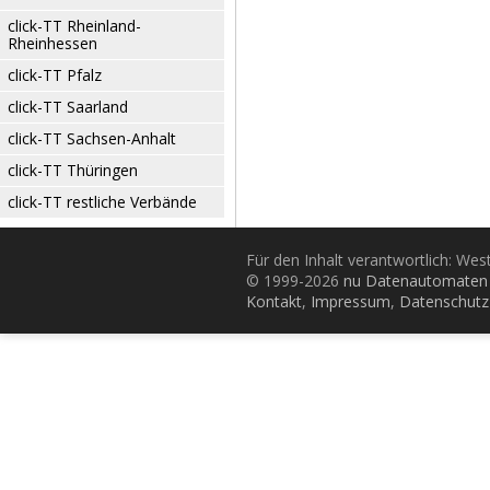
click-TT Rheinland-
Rheinhessen
click-TT Pfalz
click-TT Saarland
click-TT Sachsen-Anhalt
click-TT Thüringen
click-TT restliche Verbände
Für den Inhalt verantwortlich: Wes
© 1999-2026
nu Datenautomaten 
Kontakt
,
Impressum
,
Datenschutz