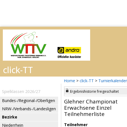
Home
>
click-TT
>
Turnierkalender
Spielklassen 2026/27
Ergebnishistorie freigeschaltet
Bundes-/Regional-/Oberligen
Glehner Championat
Erwachsene Einzel
NRW-/Verbands-/Landesligen
Teilnehmerliste
Bezirke
Teilnehmer
Niederrhein