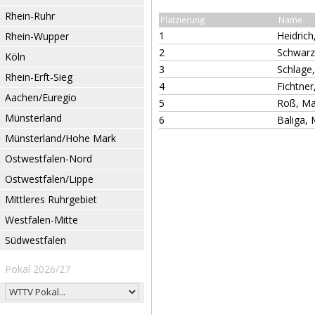
Rhein-Ruhr
Platzierung
Name
1
Heidrich
Rhein-Wupper
2
Schwarz
Köln
3
Schlage
Rhein-Erft-Sieg
4
Fichtner
Aachen/Euregio
5
Roß, Ma
Münsterland
6
Baliga, 
Münsterland/Hohe Mark
Ostwestfalen-Nord
Ostwestfalen/Lippe
Mittleres Ruhrgebiet
Westfalen-Mitte
Südwestfalen
Pokal 2026/27