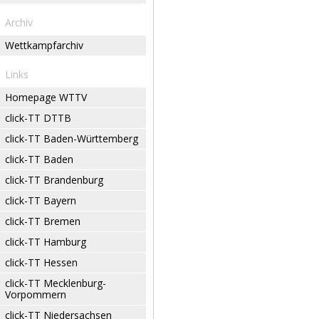
Archiv
Wettkampfarchiv
Links
Homepage WTTV
click-TT DTTB
click-TT Baden-Württemberg
click-TT Baden
click-TT Brandenburg
click-TT Bayern
click-TT Bremen
click-TT Hamburg
click-TT Hessen
click-TT Mecklenburg-
Vorpommern
click-TT Niedersachsen