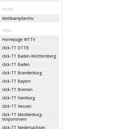
Archiv
Wettkampfarchiv
Links
Homepage WTTV
click-TT DTTB
click-TT Baden-Württemberg
click-TT Baden
click-TT Brandenburg
click-TT Bayern
click-TT Bremen
click-TT Hamburg
click-TT Hessen
click-TT Mecklenburg-
Vorpommern
click-TT Niedersachsen