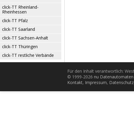
click-TT Rheinland-
Rheinhessen
click-TT Pfalz
click-TT Saarland
click-TT Sachsen-Anhalt
click-TT Thüringen
click-TT restliche Verbände
Für den Inhalt verantwortlich: Wes
© 1999-2026
nu Datenautomaten 
Kontakt
,
Impressum
,
Datenschutz