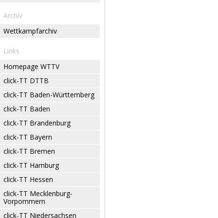
Archiv
Wettkampfarchiv
Links
Homepage WTTV
click-TT DTTB
click-TT Baden-Württemberg
click-TT Baden
click-TT Brandenburg
click-TT Bayern
click-TT Bremen
click-TT Hamburg
click-TT Hessen
click-TT Mecklenburg-
Vorpommern
click-TT Niedersachsen