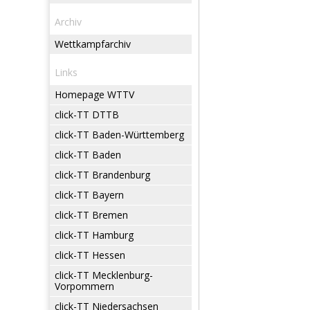
Archiv
Wettkampfarchiv
Links
Homepage WTTV
click-TT DTTB
click-TT Baden-Württemberg
click-TT Baden
click-TT Brandenburg
click-TT Bayern
click-TT Bremen
click-TT Hamburg
click-TT Hessen
click-TT Mecklenburg-
Vorpommern
click-TT Niedersachsen