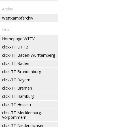
Archiv
Wettkampfarchiv
Links
Homepage WTTV
click-TT DTTB
click-TT Baden-Württemberg
click-TT Baden
click-TT Brandenburg
click-TT Bayern
click-TT Bremen
click-TT Hamburg
click-TT Hessen
click-TT Mecklenburg-
Vorpommern
click-TT Niedersachsen