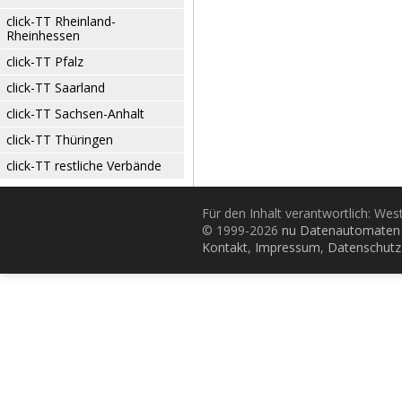
click-TT Rheinland-
Rheinhessen
click-TT Pfalz
click-TT Saarland
click-TT Sachsen-Anhalt
click-TT Thüringen
click-TT restliche Verbände
Für den Inhalt verantwortlich: Wes
© 1999-2026
nu Datenautomaten 
Kontakt
,
Impressum
,
Datenschutz