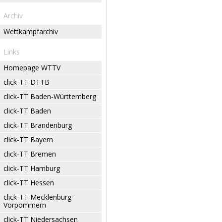
Archiv
Wettkampfarchiv
Links
Homepage WTTV
click-TT DTTB
click-TT Baden-Württemberg
click-TT Baden
click-TT Brandenburg
click-TT Bayern
click-TT Bremen
click-TT Hamburg
click-TT Hessen
click-TT Mecklenburg-
Vorpommern
click-TT Niedersachsen