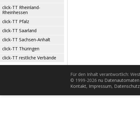
click-TT Rheinland-
Rheinhessen
click-TT Pfalz
click-TT Saarland
click-TT Sachsen-Anhalt
click-TT Thüringen
click-TT restliche Verbände
Für den Inhalt verantwortlich: Wes
© 1999-2026
nu Datenautomaten 
Kontakt
,
Impressum
,
Datenschutz