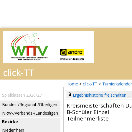
Home
>
click-TT
>
Turnierkalender
Spielklassen 2026/27
Ergebnishistorie freischalten ...
Bundes-/Regional-/Oberligen
Kreismeisterschaften Dü
B-Schüler Einzel
NRW-/Verbands-/Landesligen
Teilnehmerliste
Bezirke
Niederrhein