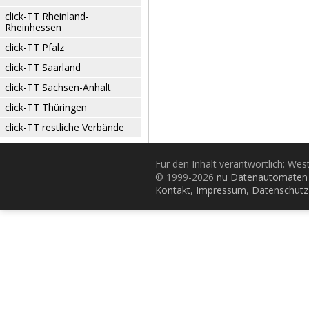
click-TT Rheinland-
Rheinhessen
click-TT Pfalz
click-TT Saarland
click-TT Sachsen-Anhalt
click-TT Thüringen
click-TT restliche Verbände
Für den Inhalt verantwortlich: Wes
© 1999-2026
nu Datenautomaten 
Kontakt
,
Impressum
,
Datenschutz