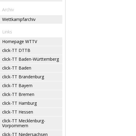
Archiv
Wettkampfarchiv
Links
Homepage WTTV
click-TT DTTB
click-TT Baden-Württemberg
click-TT Baden
click-TT Brandenburg
click-TT Bayern
click-TT Bremen
click-TT Hamburg
click-TT Hessen
click-TT Mecklenburg-
Vorpommern
click-TT Niedersachsen