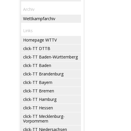
Archiv
Wettkampfarchiv
Links
Homepage WTTV
click-TT DTTB
click-TT Baden-Württemberg
click-TT Baden
click-TT Brandenburg
click-TT Bayern
click-TT Bremen
click-TT Hamburg
click-TT Hessen
click-TT Mecklenburg-
Vorpommern
click-TT Niedersachsen