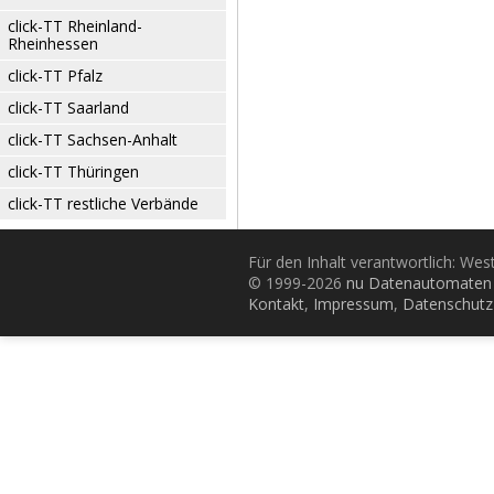
click-TT Rheinland-
Rheinhessen
click-TT Pfalz
click-TT Saarland
click-TT Sachsen-Anhalt
click-TT Thüringen
click-TT restliche Verbände
Für den Inhalt verantwortlich: Wes
© 1999-2026
nu Datenautomaten 
Kontakt
,
Impressum
,
Datenschutz