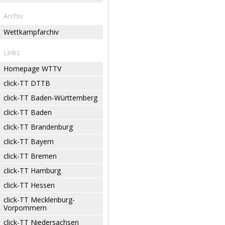
Archiv
Wettkampfarchiv
Links
Homepage WTTV
click-TT DTTB
click-TT Baden-Württemberg
click-TT Baden
click-TT Brandenburg
click-TT Bayern
click-TT Bremen
click-TT Hamburg
click-TT Hessen
click-TT Mecklenburg-
Vorpommern
click-TT Niedersachsen