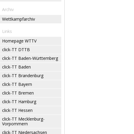
Archiv
Wettkampfarchiv
Links
Homepage WTTV
click-TT DTTB
click-TT Baden-Württemberg
click-TT Baden
click-TT Brandenburg
click-TT Bayern
click-TT Bremen
click-TT Hamburg
click-TT Hessen
click-TT Mecklenburg-
Vorpommern
click-TT Niedersachsen