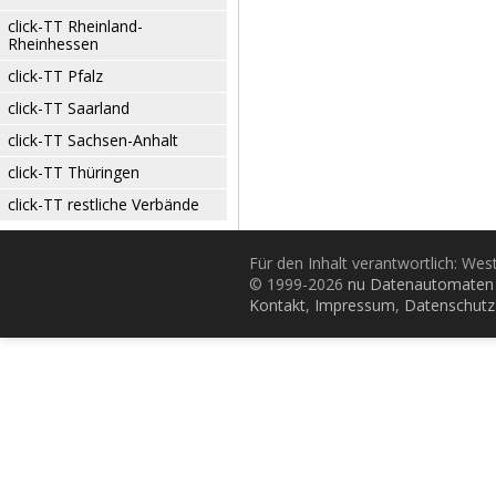
click-TT Rheinland-
Rheinhessen
click-TT Pfalz
click-TT Saarland
click-TT Sachsen-Anhalt
click-TT Thüringen
click-TT restliche Verbände
Für den Inhalt verantwortlich: Wes
© 1999-2026
nu Datenautomaten 
Kontakt
,
Impressum
,
Datenschutz