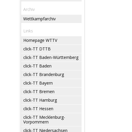
Archiv
Wettkampfarchiv
Links
Homepage WTTV
click-TT DTTB
click-TT Baden-Württemberg
click-TT Baden
click-TT Brandenburg
click-TT Bayern
click-TT Bremen
click-TT Hamburg
click-TT Hessen
click-TT Mecklenburg-
Vorpommern
click-TT Niedersachsen