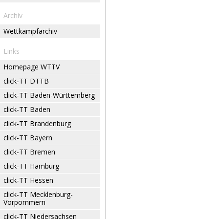
Archiv
Wettkampfarchiv
Links
Homepage WTTV
click-TT DTTB
click-TT Baden-Württemberg
click-TT Baden
click-TT Brandenburg
click-TT Bayern
click-TT Bremen
click-TT Hamburg
click-TT Hessen
click-TT Mecklenburg-
Vorpommern
click-TT Niedersachsen