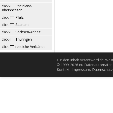
click-TT Rheinland-
Rheinhessen
click-TT Pfalz
click-TT Saarland
click-TT Sachsen-Anhalt
click-TT Thüringen
click-TT restliche Verbände
Für den Inhalt verantwortlich: Wes
© 1999-2026
nu Datenautomaten 
Kontakt
,
Impressum
,
Datenschutz