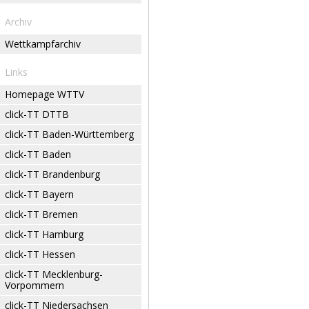
Archiv
Wettkampfarchiv
Links
Homepage WTTV
click-TT DTTB
click-TT Baden-Württemberg
click-TT Baden
click-TT Brandenburg
click-TT Bayern
click-TT Bremen
click-TT Hamburg
click-TT Hessen
click-TT Mecklenburg-
Vorpommern
click-TT Niedersachsen