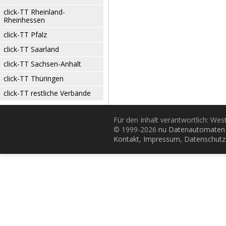
click-TT Rheinland-
Rheinhessen
click-TT Pfalz
click-TT Saarland
click-TT Sachsen-Anhalt
click-TT Thüringen
click-TT restliche Verbände
Für den Inhalt verantwortlich: Wes
© 1999-2026
nu Datenautomaten 
Kontakt
,
Impressum
,
Datenschutz