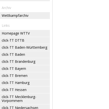
Archiv
Wettkampfarchiv
Links
Homepage WTTV
click-TT DTTB
click-TT Baden-Württemberg
click-TT Baden
click-TT Brandenburg
click-TT Bayern
click-TT Bremen
click-TT Hamburg
click-TT Hessen
click-TT Mecklenburg-
Vorpommern
click-TT Niedersachsen