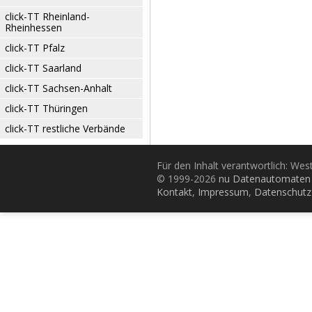
click-TT Rheinland-
Rheinhessen
click-TT Pfalz
click-TT Saarland
click-TT Sachsen-Anhalt
click-TT Thüringen
click-TT restliche Verbände
Für den Inhalt verantwortlich: Wes
© 1999-2026
nu Datenautomaten 
Kontakt
,
Impressum
,
Datenschutz