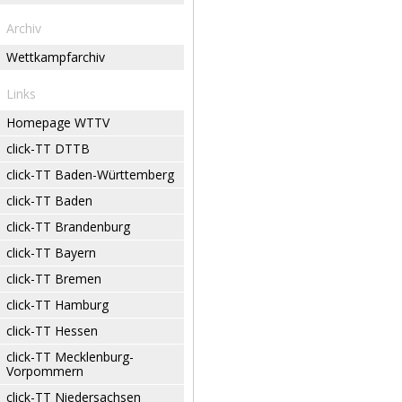
Archiv
Wettkampfarchiv
Links
Homepage WTTV
click-TT DTTB
click-TT Baden-Württemberg
click-TT Baden
click-TT Brandenburg
click-TT Bayern
click-TT Bremen
click-TT Hamburg
click-TT Hessen
click-TT Mecklenburg-
Vorpommern
click-TT Niedersachsen