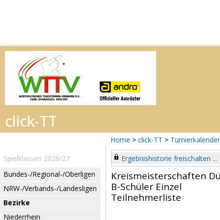
Home
>
click-TT
>
Turnierkalender
Spielklassen 2026/27
Ergebnishistorie freischalten ...
Bundes-/Regional-/Oberligen
Kreismeisterschaften Dü
B-Schüler Einzel
NRW-/Verbands-/Landesligen
Teilnehmerliste
Bezirke
Niederrhein