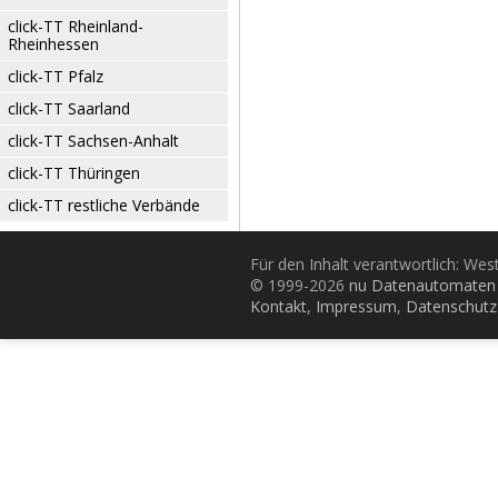
click-TT Rheinland-
Rheinhessen
click-TT Pfalz
click-TT Saarland
click-TT Sachsen-Anhalt
click-TT Thüringen
click-TT restliche Verbände
Für den Inhalt verantwortlich: Wes
© 1999-2026
nu Datenautomaten 
Kontakt
,
Impressum
,
Datenschutz