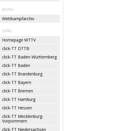
Archiv
Wettkampfarchiv
Links
Homepage WTTV
click-TT DTTB
click-TT Baden-Württemberg
click-TT Baden
click-TT Brandenburg
click-TT Bayern
click-TT Bremen
click-TT Hamburg
click-TT Hessen
click-TT Mecklenburg-
Vorpommern
click-TT Niedersachsen