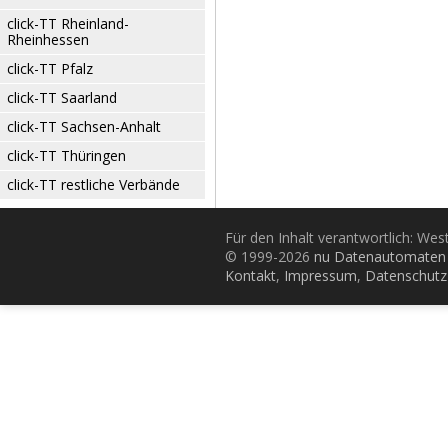
click-TT Rheinland-
Rheinhessen
click-TT Pfalz
click-TT Saarland
click-TT Sachsen-Anhalt
click-TT Thüringen
click-TT restliche Verbände
Für den Inhalt verantwortlich: Wes
© 1999-2026
nu Datenautomaten 
Kontakt
,
Impressum
,
Datenschutz