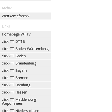
Archiv
Wettkampfarchiv
Links
Homepage WTTV
click-TT DTTB
click-TT Baden-Württemberg
click-TT Baden
click-TT Brandenburg
click-TT Bayern
click-TT Bremen
click-TT Hamburg
click-TT Hessen
click-TT Mecklenburg-
Vorpommern
click-TT Niedersachsen