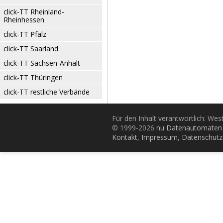
click-TT Rheinland-
Rheinhessen
click-TT Pfalz
click-TT Saarland
click-TT Sachsen-Anhalt
click-TT Thüringen
click-TT restliche Verbände
Für den Inhalt verantwortlich: Wes
© 1999-2026
nu Datenautomaten 
Kontakt
,
Impressum
,
Datenschutz