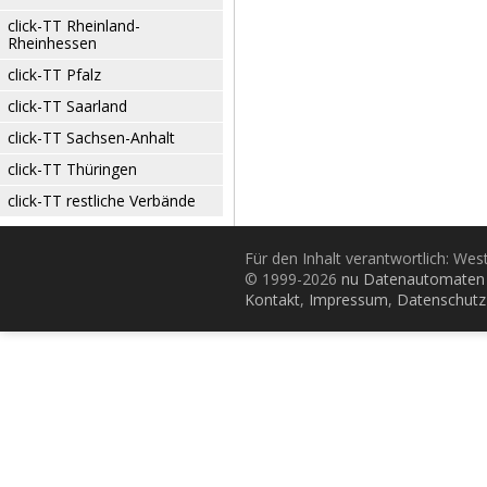
click-TT Rheinland-
Rheinhessen
click-TT Pfalz
click-TT Saarland
click-TT Sachsen-Anhalt
click-TT Thüringen
click-TT restliche Verbände
Für den Inhalt verantwortlich: Wes
© 1999-2026
nu Datenautomaten 
Kontakt
,
Impressum
,
Datenschutz