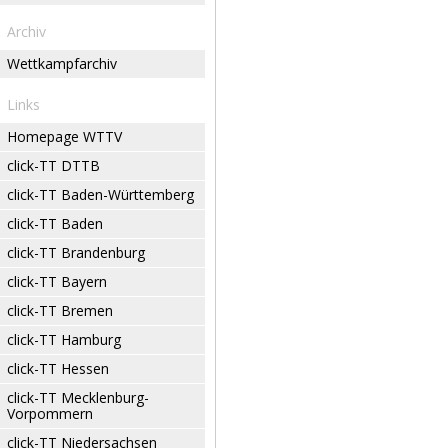
Archiv
Wettkampfarchiv
Links
Homepage WTTV
click-TT DTTB
click-TT Baden-Württemberg
click-TT Baden
click-TT Brandenburg
click-TT Bayern
click-TT Bremen
click-TT Hamburg
click-TT Hessen
click-TT Mecklenburg-
Vorpommern
click-TT Niedersachsen