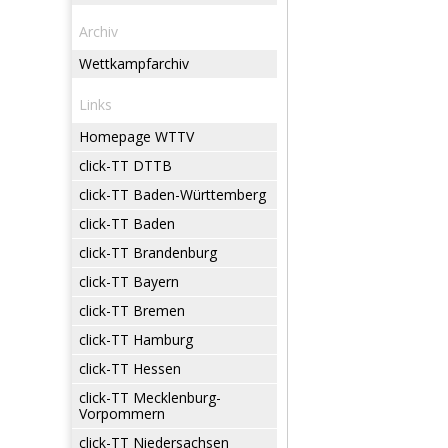
Archiv
Wettkampfarchiv
Links
Homepage WTTV
click-TT DTTB
click-TT Baden-Württemberg
click-TT Baden
click-TT Brandenburg
click-TT Bayern
click-TT Bremen
click-TT Hamburg
click-TT Hessen
click-TT Mecklenburg-
Vorpommern
click-TT Niedersachsen