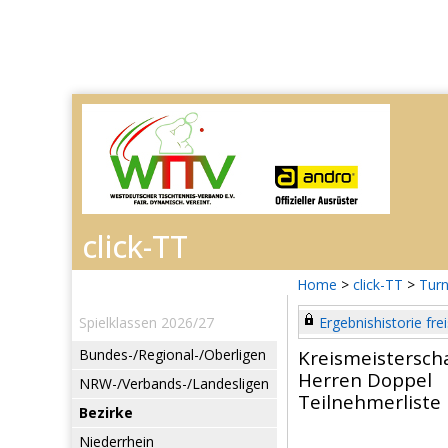
Home
>
click-TT
>
Turn
Spielklassen 2026/27
Ergebnishistorie frei
Bundes-/Regional-/Oberligen
Kreismeistersc
Herren Doppel
NRW-/Verbands-/Landesligen
Teilnehmerliste
Bezirke
Niederrhein