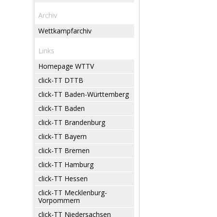
Archiv
Wettkampfarchiv
Links
Homepage WTTV
click-TT DTTB
click-TT Baden-Württemberg
click-TT Baden
click-TT Brandenburg
click-TT Bayern
click-TT Bremen
click-TT Hamburg
click-TT Hessen
click-TT Mecklenburg-
Vorpommern
click-TT Niedersachsen