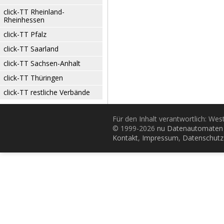
click-TT Rheinland-
Rheinhessen
click-TT Pfalz
click-TT Saarland
click-TT Sachsen-Anhalt
click-TT Thüringen
click-TT restliche Verbände
Für den Inhalt verantwortlich: Wes
© 1999-2026
nu Datenautomaten 
Kontakt
,
Impressum
,
Datenschutz