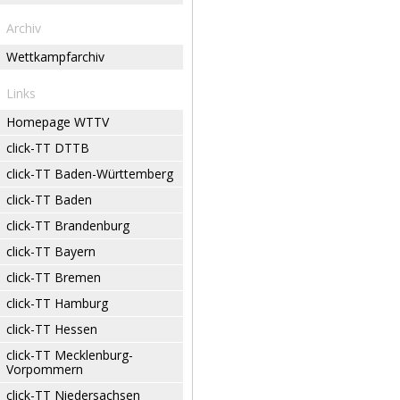
Archiv
Wettkampfarchiv
Links
Homepage WTTV
click-TT DTTB
click-TT Baden-Württemberg
click-TT Baden
click-TT Brandenburg
click-TT Bayern
click-TT Bremen
click-TT Hamburg
click-TT Hessen
click-TT Mecklenburg-
Vorpommern
click-TT Niedersachsen