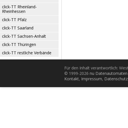
click-TT Rheinland-
Rheinhessen
click-TT Pfalz
click-TT Saarland
click-TT Sachsen-Anhalt
click-TT Thüringen
click-TT restliche Verbände
Für den Inhalt verantwortlich: Wes
© 1999-2026
nu Datenautomaten 
Kontakt
,
Impressum
,
Datenschutz