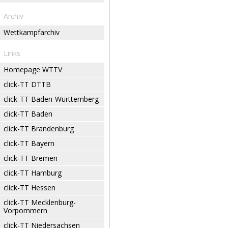
Archiv
Wettkampfarchiv
Links
Homepage WTTV
click-TT DTTB
click-TT Baden-Württemberg
click-TT Baden
click-TT Brandenburg
click-TT Bayern
click-TT Bremen
click-TT Hamburg
click-TT Hessen
click-TT Mecklenburg-
Vorpommern
click-TT Niedersachsen