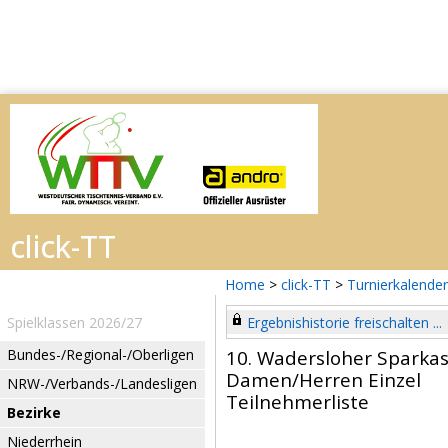
Home
>
click-TT
>
Turnierkalender
Spielklassen 2026/27
Ergebnishistorie freischalten ...
Bundes-/Regional-/Oberligen
10. Wadersloher Sparka
Damen/Herren Einzel
NRW-/Verbands-/Landesligen
Teilnehmerliste
Bezirke
Niederrhein