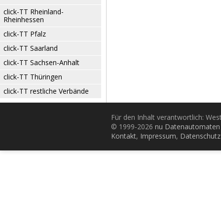
click-TT Rheinland-
Rheinhessen
click-TT Pfalz
click-TT Saarland
click-TT Sachsen-Anhalt
click-TT Thüringen
click-TT restliche Verbände
Für den Inhalt verantwortlich: Wes
© 1999-2026
nu Datenautomaten 
Kontakt
,
Impressum
,
Datenschutz