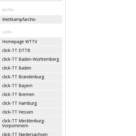
Archiv
Wettkampfarchiv
Links
Homepage WTTV
click-TT DTTB
click-TT Baden-Württemberg
click-TT Baden
click-TT Brandenburg
click-TT Bayern
click-TT Bremen
click-TT Hamburg
click-TT Hessen
click-TT Mecklenburg-
Vorpommern
click-TT Niedersachsen