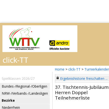
Home
>
click-TT
>
Turnierkalender
Spielklassen 2026/27
Ergebnishistorie freischalten ...
Bundes-/Regional-/Oberligen
37. Tischtennis-Jubiläu
Herren Doppel
NRW-/Verbands-/Landesligen
Teilnehmerliste
Bezirke
Niederrhein