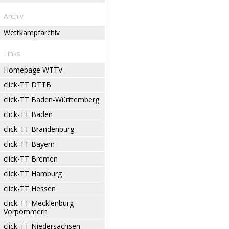
Archiv
Wettkampfarchiv
Links
Homepage WTTV
click-TT DTTB
click-TT Baden-Württemberg
click-TT Baden
click-TT Brandenburg
click-TT Bayern
click-TT Bremen
click-TT Hamburg
click-TT Hessen
click-TT Mecklenburg-
Vorpommern
click-TT Niedersachsen