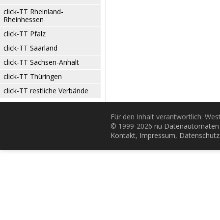
click-TT Rheinland-
Rheinhessen
click-TT Pfalz
click-TT Saarland
click-TT Sachsen-Anhalt
click-TT Thüringen
click-TT restliche Verbände
Für den Inhalt verantwortlich: Wes
© 1999-2026
nu Datenautomaten 
Kontakt
,
Impressum
,
Datenschutz