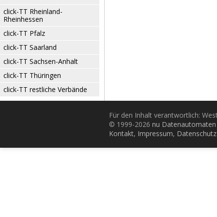
click-TT Rheinland-
Rheinhessen
click-TT Pfalz
click-TT Saarland
click-TT Sachsen-Anhalt
click-TT Thüringen
click-TT restliche Verbände
Für den Inhalt verantwortlich: Wes
© 1999-2026
nu Datenautomaten 
Kontakt
,
Impressum
,
Datenschutz