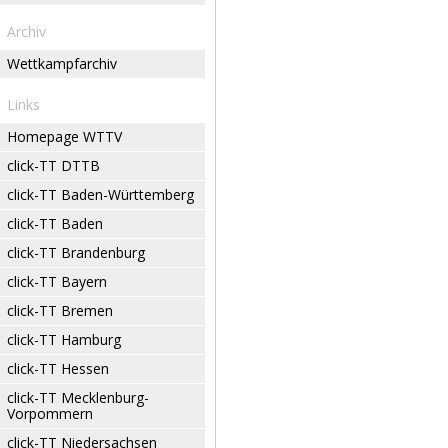
Archiv
Wettkampfarchiv
Links
Homepage WTTV
click-TT DTTB
click-TT Baden-Württemberg
click-TT Baden
click-TT Brandenburg
click-TT Bayern
click-TT Bremen
click-TT Hamburg
click-TT Hessen
click-TT Mecklenburg-
Vorpommern
click-TT Niedersachsen