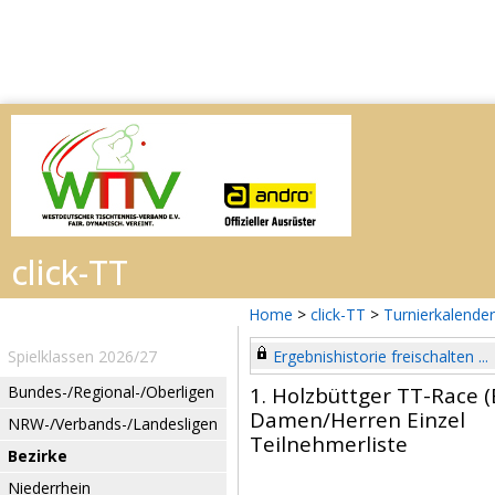
Home
>
click-TT
>
Turnierkalender
Spielklassen 2026/27
Ergebnishistorie freischalten ...
Bundes-/Regional-/Oberligen
1. Holzbüttger TT-Race 
Damen/Herren Einzel
NRW-/Verbands-/Landesligen
Teilnehmerliste
Bezirke
Niederrhein