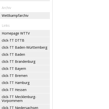
Archiv
Wettkampfarchiv
Links
Homepage WTTV
click-TT DTTB
click-TT Baden-Württemberg
click-TT Baden
click-TT Brandenburg
click-TT Bayern
click-TT Bremen
click-TT Hamburg
click-TT Hessen
click-TT Mecklenburg-
Vorpommern
click-TT Niedersachsen