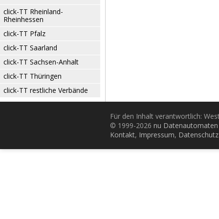
click-TT Rheinland-
Rheinhessen
click-TT Pfalz
click-TT Saarland
click-TT Sachsen-Anhalt
click-TT Thüringen
click-TT restliche Verbände
Für den Inhalt verantwortlich: Wes
© 1999-2026
nu Datenautomaten 
Kontakt
,
Impressum
,
Datenschutz