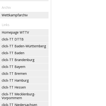
Archiv
Wettkampfarchiv
Links
Homepage WTTV
click-TT DTTB
click-TT Baden-Württemberg
click-TT Baden
click-TT Brandenburg
click-TT Bayern
click-TT Bremen
click-TT Hamburg
click-TT Hessen
click-TT Mecklenburg-
Vorpommern
click-TT Niedersachsen