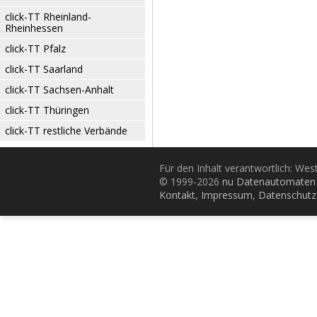
click-TT Rheinland-
Rheinhessen
click-TT Pfalz
click-TT Saarland
click-TT Sachsen-Anhalt
click-TT Thüringen
click-TT restliche Verbände
Für den Inhalt verantwortlich: Wes
© 1999-2026
nu Datenautomaten 
Kontakt
,
Impressum
,
Datenschutz