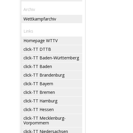
Archiv
Wettkampfarchiv
Links
Homepage WTTV
click-TT DTTB
click-TT Baden-Württemberg
click-TT Baden
click-TT Brandenburg
click-TT Bayern
click-TT Bremen
click-TT Hamburg
click-TT Hessen
click-TT Mecklenburg-
Vorpommern
click-TT Niedersachsen