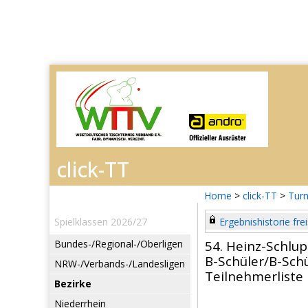
Home
>
click-TT
>
Turn
Spielklassen 2026/27
Ergebnishistorie frei
Bundes-/Regional-/Oberligen
54. Heinz-Schlu
B-Schüler/B-Sch
NRW-/Verbands-/Landesligen
Teilnehmerliste
Bezirke
Niederrhein