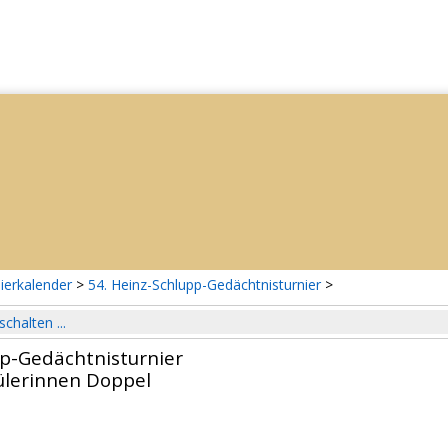
ierkalender
>
54. Heinz-Schlupp-Gedächtnisturnier
>
schalten ...
pp-Gedächtnisturnier
ülerinnen Doppel