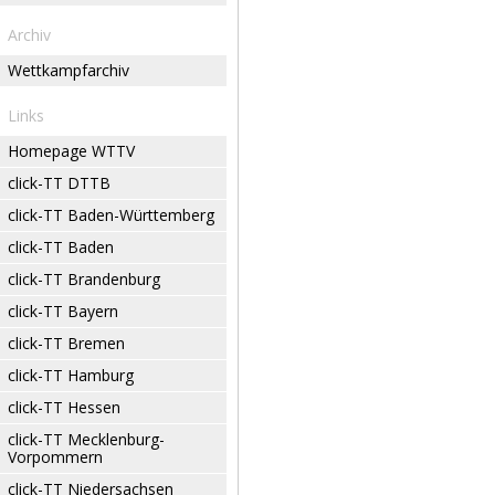
Archiv
Wettkampfarchiv
Links
Homepage WTTV
click-TT DTTB
click-TT Baden-Württemberg
click-TT Baden
click-TT Brandenburg
click-TT Bayern
click-TT Bremen
click-TT Hamburg
click-TT Hessen
click-TT Mecklenburg-
Vorpommern
click-TT Niedersachsen