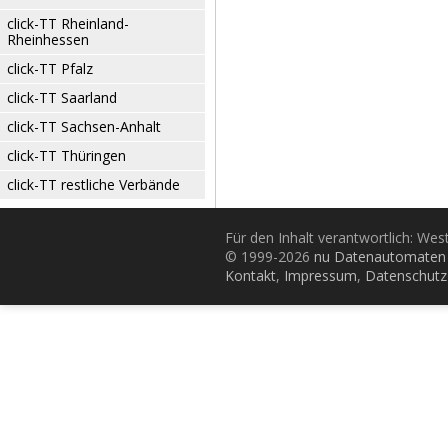
click-TT Rheinland-
Rheinhessen
click-TT Pfalz
click-TT Saarland
click-TT Sachsen-Anhalt
click-TT Thüringen
click-TT restliche Verbände
Für den Inhalt verantwortlich: Wes
© 1999-2026
nu Datenautomaten 
Kontakt
,
Impressum
,
Datenschutz