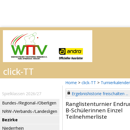
Home
>
click-TT
>
Turnierkalender
Spielklassen 2026/27
Ergebnishistorie freischalten ...
Bundes-/Regional-/Oberligen
Ranglistenturnier Endru
B-Schülerinnen Einzel
NRW-/Verbands-/Landesligen
Teilnehmerliste
Bezirke
Niederrhein