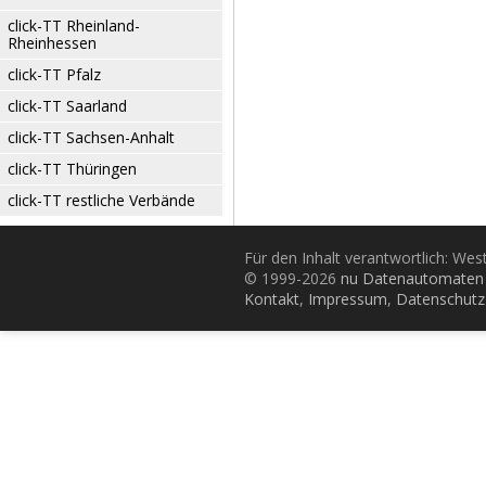
click-TT Rheinland-
Rheinhessen
click-TT Pfalz
click-TT Saarland
click-TT Sachsen-Anhalt
click-TT Thüringen
click-TT restliche Verbände
Für den Inhalt verantwortlich: Wes
© 1999-2026
nu Datenautomaten 
Kontakt
,
Impressum
,
Datenschutz