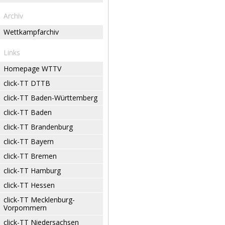
Archiv
Wettkampfarchiv
Links
Homepage WTTV
click-TT DTTB
click-TT Baden-Württemberg
click-TT Baden
click-TT Brandenburg
click-TT Bayern
click-TT Bremen
click-TT Hamburg
click-TT Hessen
click-TT Mecklenburg-
Vorpommern
click-TT Niedersachsen