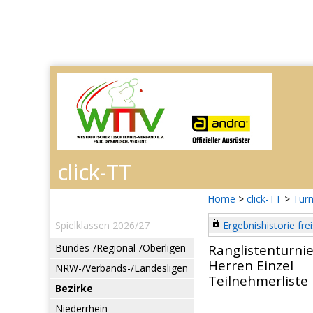
Home
>
click-TT
>
Turn
Spielklassen 2026/27
Ergebnishistorie frei
Bundes-/Regional-/Oberligen
Ranglistenturni
Herren Einzel
NRW-/Verbands-/Landesligen
Teilnehmerliste
Bezirke
Niederrhein