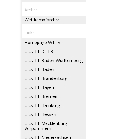
Archiv
Wettkampfarchiv
Links
Homepage WTTV
click-TT DTTB
click-TT Baden-Württemberg
click-TT Baden
click-TT Brandenburg
click-TT Bayern
click-TT Bremen
click-TT Hamburg
click-TT Hessen
click-TT Mecklenburg-
Vorpommern
click-TT Niedersachsen