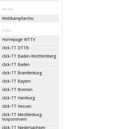
Archiv
Wettkampfarchiv
Links
Homepage WTTV
click-TT DTTB
click-TT Baden-Württemberg
click-TT Baden
click-TT Brandenburg
click-TT Bayern
click-TT Bremen
click-TT Hamburg
click-TT Hessen
click-TT Mecklenburg-
Vorpommern
click-TT Niedersachsen