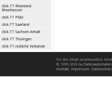
click-TT Rheinland-
Rheinhessen
click-TT Pfalz
click-TT Saarland
click-TT Sachsen-Anhalt
click-TT Thüringen
click-TT restliche Verbände
Für den Inhalt verantwortlich: Wes
© 1999-2026
nu Datenautomaten 
Kontakt
,
Impressum
,
Datenschutz