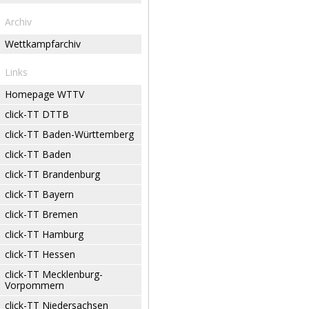
Archiv
Wettkampfarchiv
Links
Homepage WTTV
click-TT DTTB
click-TT Baden-Württemberg
click-TT Baden
click-TT Brandenburg
click-TT Bayern
click-TT Bremen
click-TT Hamburg
click-TT Hessen
click-TT Mecklenburg-
Vorpommern
click-TT Niedersachsen