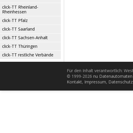
click-TT Rheinland-
Rheinhessen
click-TT Pfalz
click-TT Saarland
click-TT Sachsen-Anhalt
click-TT Thüringen
click-TT restliche Verbände
Für den Inhalt verantwortlich: Wes
© 1999-2026
nu Datenautomaten 
Kontakt
,
Impressum
,
Datenschutz