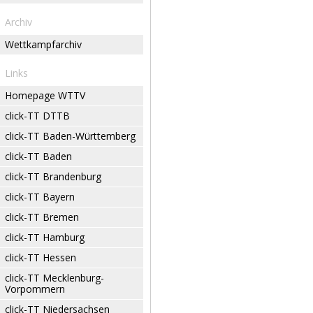
Archiv
Wettkampfarchiv
Links
Homepage WTTV
click-TT DTTB
click-TT Baden-Württemberg
click-TT Baden
click-TT Brandenburg
click-TT Bayern
click-TT Bremen
click-TT Hamburg
click-TT Hessen
click-TT Mecklenburg-
Vorpommern
click-TT Niedersachsen