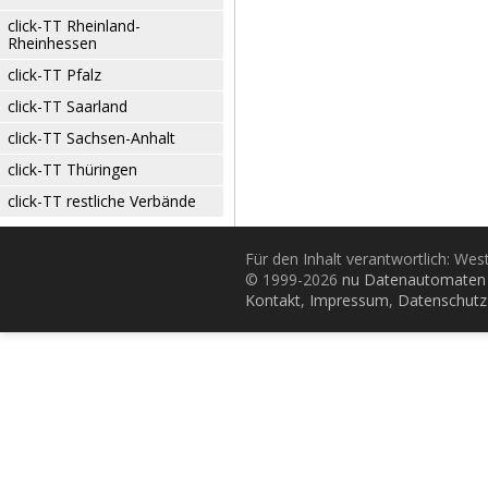
click-TT Rheinland-
Rheinhessen
click-TT Pfalz
click-TT Saarland
click-TT Sachsen-Anhalt
click-TT Thüringen
click-TT restliche Verbände
Für den Inhalt verantwortlich: Wes
© 1999-2026
nu Datenautomaten 
Kontakt
,
Impressum
,
Datenschutz