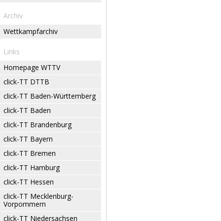
Archiv
Wettkampfarchiv
Links
Homepage WTTV
click-TT DTTB
click-TT Baden-Württemberg
click-TT Baden
click-TT Brandenburg
click-TT Bayern
click-TT Bremen
click-TT Hamburg
click-TT Hessen
click-TT Mecklenburg-
Vorpommern
click-TT Niedersachsen