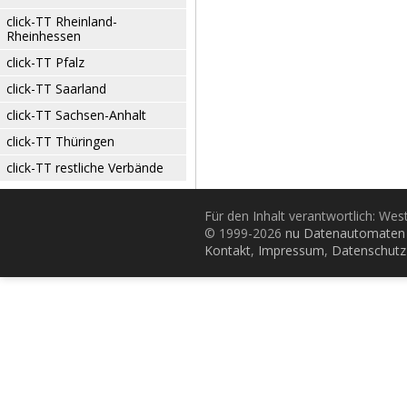
click-TT Rheinland-
Rheinhessen
click-TT Pfalz
click-TT Saarland
click-TT Sachsen-Anhalt
click-TT Thüringen
click-TT restliche Verbände
Für den Inhalt verantwortlich: Wes
© 1999-2026
nu Datenautomaten 
Kontakt
,
Impressum
,
Datenschutz