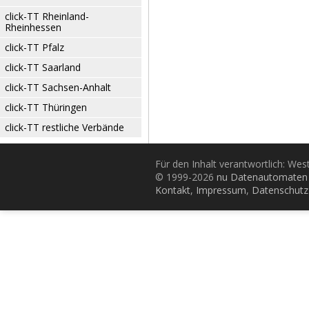
click-TT Rheinland-
Rheinhessen
click-TT Pfalz
click-TT Saarland
click-TT Sachsen-Anhalt
click-TT Thüringen
click-TT restliche Verbände
Für den Inhalt verantwortlich: Wes
© 1999-2026
nu Datenautomaten 
Kontakt
,
Impressum
,
Datenschutz