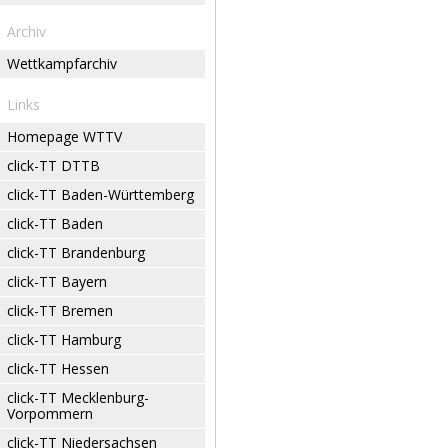
Archiv
Wettkampfarchiv
Links
Homepage WTTV
click-TT DTTB
click-TT Baden-Württemberg
click-TT Baden
click-TT Brandenburg
click-TT Bayern
click-TT Bremen
click-TT Hamburg
click-TT Hessen
click-TT Mecklenburg-
Vorpommern
click-TT Niedersachsen