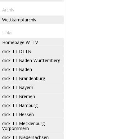
Archiv
Wettkampfarchiv
Links
Homepage WTTV
click-TT DTTB
click-TT Baden-Württemberg
click-TT Baden
click-TT Brandenburg
click-TT Bayern
click-TT Bremen
click-TT Hamburg
click-TT Hessen
click-TT Mecklenburg-
Vorpommern
click-TT Niedersachsen