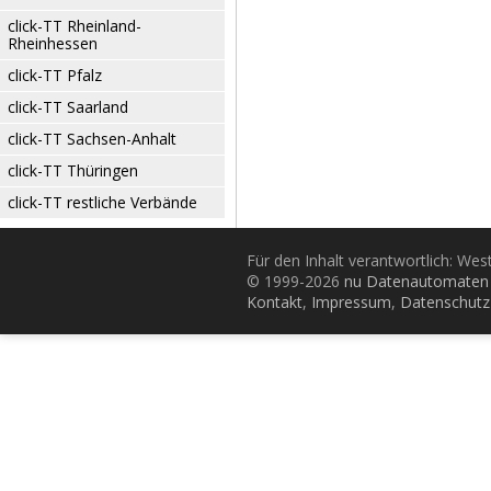
click-TT Rheinland-
Rheinhessen
click-TT Pfalz
click-TT Saarland
click-TT Sachsen-Anhalt
click-TT Thüringen
click-TT restliche Verbände
Für den Inhalt verantwortlich: Wes
© 1999-2026
nu Datenautomaten 
Kontakt
,
Impressum
,
Datenschutz