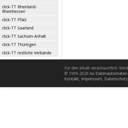
click-TT Rheinland-
Rheinhessen
click-TT Pfalz
click-TT Saarland
click-TT Sachsen-Anhalt
click-TT Thüringen
click-TT restliche Verbände
Für den Inhalt verantwortlich: Wes
© 1999-2026
nu Datenautomaten 
Kontakt
,
Impressum
,
Datenschutz