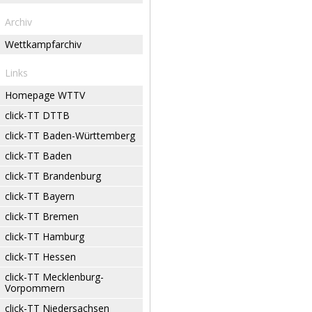
Archiv
Wettkampfarchiv
Links
Homepage WTTV
click-TT DTTB
click-TT Baden-Württemberg
click-TT Baden
click-TT Brandenburg
click-TT Bayern
click-TT Bremen
click-TT Hamburg
click-TT Hessen
click-TT Mecklenburg-
Vorpommern
click-TT Niedersachsen