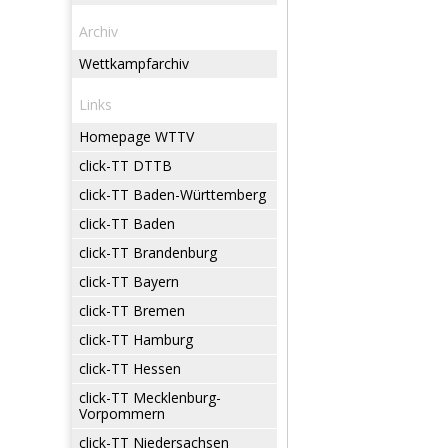
Archiv
Wettkampfarchiv
Links
Homepage WTTV
click-TT DTTB
click-TT Baden-Württemberg
click-TT Baden
click-TT Brandenburg
click-TT Bayern
click-TT Bremen
click-TT Hamburg
click-TT Hessen
click-TT Mecklenburg-
Vorpommern
click-TT Niedersachsen