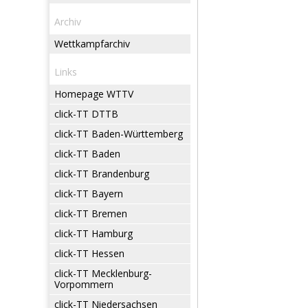
Archiv
Wettkampfarchiv
Links
Homepage WTTV
click-TT DTTB
click-TT Baden-Württemberg
click-TT Baden
click-TT Brandenburg
click-TT Bayern
click-TT Bremen
click-TT Hamburg
click-TT Hessen
click-TT Mecklenburg-
Vorpommern
click-TT Niedersachsen