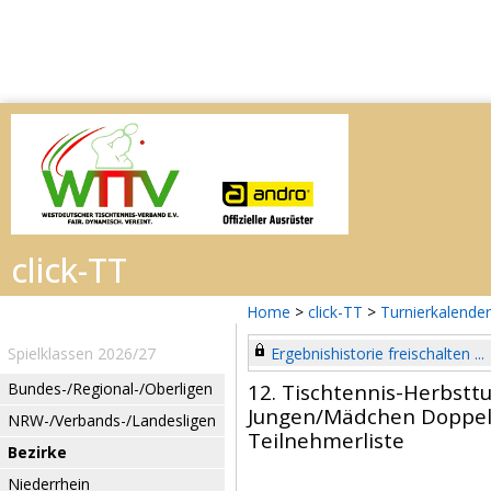
Home
>
click-TT
>
Turnierkalender
Spielklassen 2026/27
Ergebnishistorie freischalten ...
Bundes-/Regional-/Oberligen
12. Tischtennis-Herbsttu
Jungen/Mädchen Doppe
NRW-/Verbands-/Landesligen
Teilnehmerliste
Bezirke
Niederrhein