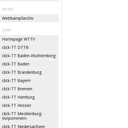
Archiv
Wettkampfarchiv
Links
Homepage WTTV
click-TT DTTB
click-TT Baden-Württemberg
click-TT Baden
click-TT Brandenburg
click-TT Bayern
click-TT Bremen
click-TT Hamburg
click-TT Hessen
click-TT Mecklenburg-
Vorpommern
click-TT Niedersachsen