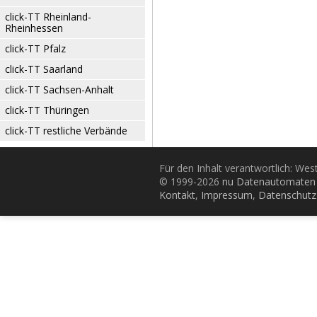
click-TT Rheinland-
Rheinhessen
click-TT Pfalz
click-TT Saarland
click-TT Sachsen-Anhalt
click-TT Thüringen
click-TT restliche Verbände
Für den Inhalt verantwortlich: Wes
© 1999-2026
nu Datenautomaten 
Kontakt
,
Impressum
,
Datenschutz