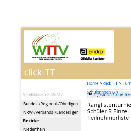
Home
>
click-TT
>
Turn
Schülerinnen B
>
Spielklassen 2026/27
Ergebnishistorie frei
Bundes-/Regional-/Oberligen
Ranglistenturnie
Schüler B Einzel
NRW-/Verbands-/Landesligen
Teilnehmerliste
Bezirke
Niederrhein