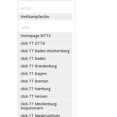
Archiv
Wettkampfarchiv
Links
Homepage WTTV
click-TT DTTB
click-TT Baden-Württemberg
click-TT Baden
click-TT Brandenburg
click-TT Bayern
click-TT Bremen
click-TT Hamburg
click-TT Hessen
click-TT Mecklenburg-
Vorpommern
click-TT Niedersachsen