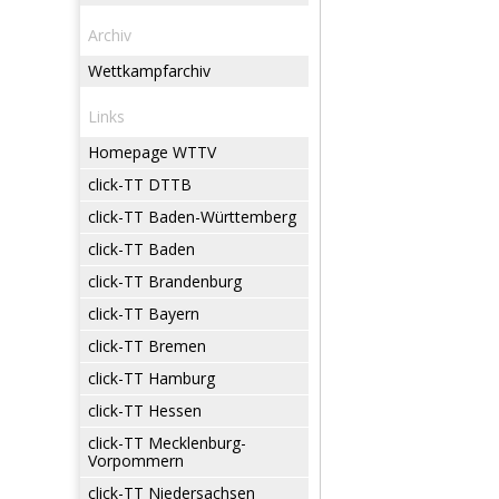
Archiv
Wettkampfarchiv
Links
Homepage WTTV
click-TT DTTB
click-TT Baden-Württemberg
click-TT Baden
click-TT Brandenburg
click-TT Bayern
click-TT Bremen
click-TT Hamburg
click-TT Hessen
click-TT Mecklenburg-
Vorpommern
click-TT Niedersachsen