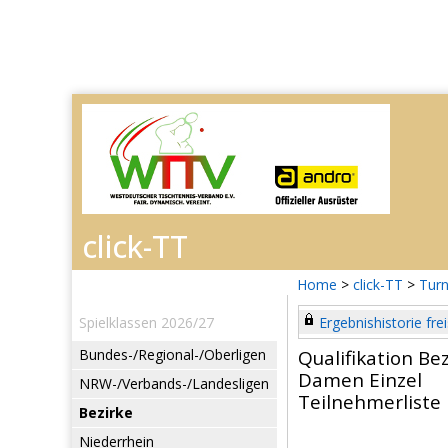
Home
>
click-TT
>
Turn
Spielklassen 2026/27
Ergebnishistorie frei
Bundes-/Regional-/Oberligen
Qualifikation Be
Damen Einzel
NRW-/Verbands-/Landesligen
Teilnehmerliste
Bezirke
Niederrhein