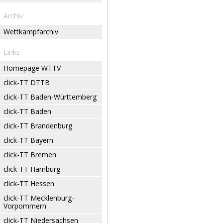
Archiv
Wettkampfarchiv
Links
Homepage WTTV
click-TT DTTB
click-TT Baden-Württemberg
click-TT Baden
click-TT Brandenburg
click-TT Bayern
click-TT Bremen
click-TT Hamburg
click-TT Hessen
click-TT Mecklenburg-
Vorpommern
click-TT Niedersachsen