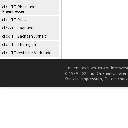
click-TT Rheinland-
Rheinhessen
click-TT Pfalz
click-TT Saarland
click-TT Sachsen-Anhalt
click-TT Thüringen
click-TT restliche Verbände
Für den Inhalt verantwortlich: Wes
© 1999-2026
nu Datenautomaten 
Kontakt
,
Impressum
,
Datenschutz